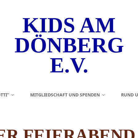
KIDS AM
DÖNBERG
E.V.
TTI“
MITGLIEDSCHAFT UND SPENDEN
RUND U
BER FEIERABEND