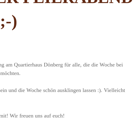
;-)
Groot
By
Leave
a
comment
ung am Quartierhaus Dönberg für alle, die die Woche bei
on
Jetzt
 möchten.
ist
aber
in und die Woche schön ausklingen lassen :). Vielleicht
Feierabend
;-)
it! Wir freuen uns auf euch!